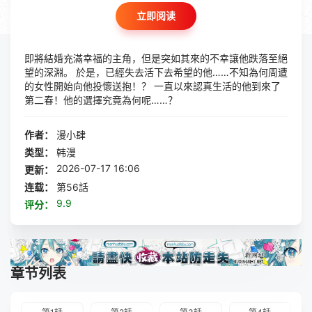
立即阅读
即將結婚充滿幸福的主角，但是突如其來的不幸讓他跌落至絕
望的深淵。 於是，已經失去活下去希望的他……不知為何周遭
的女性開始向他投懷送抱！？ 一直以來認真生活的他到來了
第二春！他的選擇究竟為何呢……？
作者：
漫小肆
类型：
韩漫
2026-07-17 16:06
更新：
连载：
第56話
9.9
评分：
章节列表