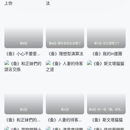
第49話
第50話
第51話
第52話
第53話
第54話
第55話
第56話
第8話
第6話-跟好友的女友睡了
第7話-你又發情了?
《备》小心不要愛上你
《备》理想型演算法
《备》我的in援團
第3話
第4話
第9話-另一個「嘴」就吃得下了
《备》和正妹們的語言交換
《备》人妻的待客之道
《备》斯文壞貓貓