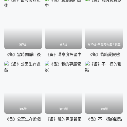
第5話
第7話
第10話-萬能的新進工讀生
《备》當時間靜止後
《备》滿意度評鑒中
《备》偽純愛變態
第5話
第11話
第9話
《备》公寓生存遊戲
《备》我的專屬管家
《备》不一樣的甜點