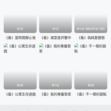
第5話
第7話
第10話-萬能的新進工讀生
《备》當時間靜止後
《备》滿意度評鑒中
《备》偽純愛變態
第5話
第11話
第9話
《备》公寓生存遊戲
《备》我的專屬管家
《备》不一樣的甜點