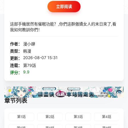
立即阅读
這部手機居然有催眠功能？,你們這群傲嬌女人的末日來了,看
我如何教訓你們！
作者：
漫小肆
类型：
韩漫
2026-08-07 15:31
更新：
连载：
第79話
9.9
评分：
章节列表
第1話
第2話
第3話
第4話