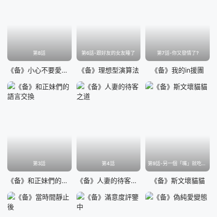
第53話
第54話
第55話
第56話
第57話
第58話
第59話
第60話
第8話
第6話-跟好友的女友睡了
第7話-你又發情了?
第61話
第62話
第63話
第64話
《备》小心不要愛上你
《备》理想型演算法
《备》我的in援團
第65話
第66話
第67話
第68話
第69話
第70話
第71話
第72話
第73話
第74話
第75話
第76話
第77話
第78話
第79話
第3話
第4話
第9話-另一個「嘴」就吃得下了
《备》和正妹們的語言交換
《备》人妻的待客之道
《备》斯文壞貓貓